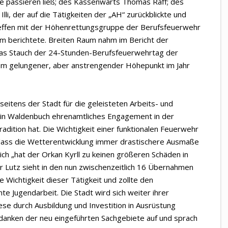
 passieren ließ; des Kassenwarts Thomas Raff; des
Illi, der auf die Tätigkeiten der „AH“ zurückblickte und
effen mit der Höhenrettungsgruppe der Berufsfeuerwehr
m berichtete. Breiten Raum nahm im Bericht der
ias Stauch der 24-Stunden-Berufsfeuerwehrtag der
allem gelungener, aber anstrengender Höhepunkt im Jahr
eitens der Stadt für die geleisteten Arbeits- und
s in Waldenbuch ehrenamtliches Engagement in der
dition hat. Die Wichtigkeit einer funktionalen Feuerwehr
, dass die Wetterentwicklung immer drastischere Ausmaße
ich „hat der Orkan Kyrll zu keinen größeren Schäden in
 Lutz sieht in den nun zwischenzeitlich 16 Übernahmen
e Wichtigkeit dieser Tätigkeit und zollte den
te Jugendarbeit. Die Stadt wird sich weiter ihrer
ese durch Ausbildung und Investition in Ausrüstung
danken der neu eingeführten Sachgebiete auf und sprach