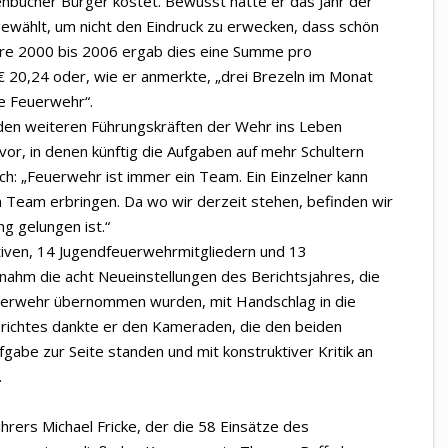
nbucher Bürger kostet. Bewusst hatte er das Jahr der
ewählt, um nicht den Eindruck zu erwecken, dass schön
hre 2000 bis 2006 ergab dies eine Summe pro
 20,24 oder, wie er anmerkte, „drei Brezeln im Monat
e Feuerwehr“.
 den weiteren Führungskräften der Wehr ins Leben
or, in denen künftig die Aufgaben auf mehr Schultern
ich: „Feuerwehr ist immer ein Team. Ein Einzelner kann
n Team erbringen. Da wo wir derzeit stehen, befinden wir
ng gelungen ist.“
tiven, 14 Jugendfeuerwehrmitgliedern und 13
 nahm die acht Neueinstellungen des Berichtsjahres, die
uerwehr übernommen wurden, mit Handschlag in die
erichtes dankte er den Kameraden, die den beiden
be zur Seite standen und mit konstruktiver Kritik an
.
ührers Michael Fricke, der die 58 Einsätze des