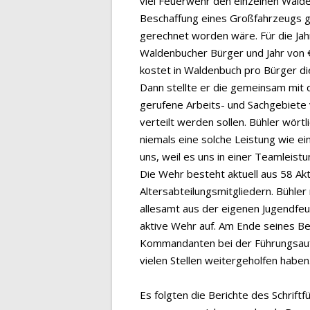
viel Feuerwehr den einzelnen Walde
Beschaffung eines Großfahrzeugs g
gerechnet worden wäre. Für die Ja
Waldenbucher Bürger und Jahr von €
kostet in Waldenbuch pro Bürger di
Dann stellte er die gemeinsam mit
gerufene Arbeits- und Sachgebiete v
verteilt werden sollen. Bühler wörtl
niemals eine solche Leistung wie ei
uns, weil es uns in einer Teamleistu
Die Wehr besteht aktuell aus 58 Ak
Altersabteilungsmitgliedern. Bühler
allesamt aus der eigenen Jugendfe
aktive Wehr auf. Am Ende seines B
Kommandanten bei der Führungsaufga
vielen Stellen weitergeholfen haben
Es folgten die Berichte des Schriftf