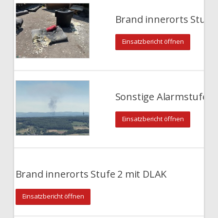
Brand innerorts Stufe
Einsatzbericht öffnen
Sonstige Alarmstufe 1
Einsatzbericht öffnen
Brand innerorts Stufe 2 mit DLAK
Einsatzbericht öffnen