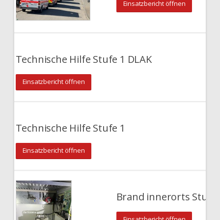
Einsatzbericht öffnen
Technische Hilfe Stufe 1 DLAK
Einsatzbericht öffnen
Technische Hilfe Stufe 1
Einsatzbericht öffnen
Brand innerorts Stufe
Einsatzbericht öffnen