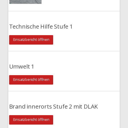
Technische Hilfe Stufe 1
Einsatzbericht öffnen
Umwelt 1
Einsatzbericht öffnen
Brand innerorts Stufe 2 mit DLAK
Einsatzbericht öffnen