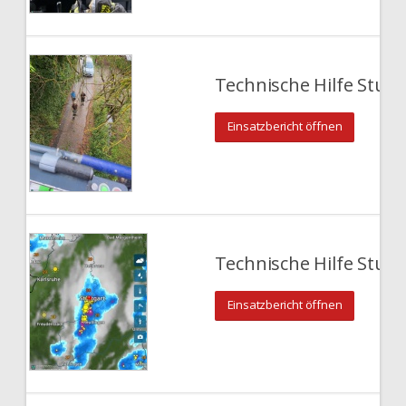
Technische Hilfe Stufe
Einsatzbericht öffnen
Technische Hilfe Stufe
Einsatzbericht öffnen