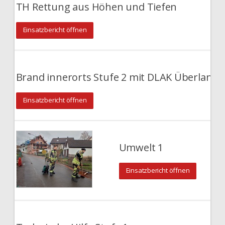
TH Rettung aus Höhen und Tiefen
Einsatzbericht öffnen
Brand innerorts Stufe 2 mit DLAK Überlandhi
Einsatzbericht öffnen
Umwelt 1
Einsatzbericht öffnen