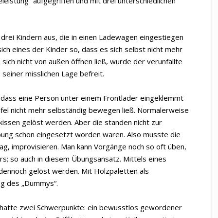
eistung“ aufgegriffen und mit drei unterschiedlichen
drei Kindern aus, die in einen Ladewagen eingestiegen
ich eines der Kinder so, dass es sich selbst nicht mehr
ich nicht von außen öffnen ließ, wurde der verunfallte
 seiner misslichen Lage befreit.
, dass eine Person unter einem Frontlader eingeklemmt
fel nicht mehr selbständig bewegen ließ. Normalerweise
issen gelöst werden. Aber die standen nicht zur
Übung schon eingesetzt worden waren. Also musste die
ag, improvisieren. Man kann Vorgänge noch so oft üben,
ders; so auch in diesem Übungsansatz. Mittels eines
dennoch gelöst werden. Mit Holzpaletten als
ng des „Dummys“.
 hatte zwei Schwerpunkte: ein bewusstlos gewordener