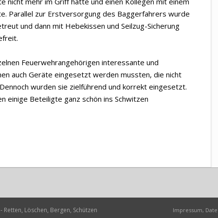
e nicht mehr im Griff hatte und einen Kollegen mit einem
e. Parallel zur Erstversorgung des Baggerfahrers wurde
betreut und dann mit Hebekissen und Seilzug-Sicherung
freit.
inzelnen Feuerwehrangehörigen interessante und
nen auch Geräte eingesetzt werden mussten, die nicht
 Dennoch wurden sie zielführend und korrekt eingesetzt.
 einige Beteiligte ganz schön ins Schwitzen
- Retten, Löschen, Bergen, Schützen
Impressum, Date