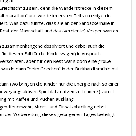
htig ab.
riechisch" zu sein, denn die Wanderstrecke in diesem
Halbmarathon" und wurde im ersten Teil von einigen in
rt. Was dazu führte, dass sie an der Sandäckerhalle in
 Rest der Mannschaft und das (verdiente) Vesper warten
ch zusammenhängend absolviert und dabei auch die
 (in diesem Fall für die Kinderwagen) in Anspruch
erschlafen, aber für den Rest war's doch eine große
 wurde dann "beim Griechen" in der Burkhardtsmühle mit
 dann (wo bringen die Kinder nur die Energie nach so einer
ewegungsaktiven Spielplatz nutzen zu können?) zurück
ng mit Kaffee und Kuchen ausklang.
endfeuerwehr, Alters- und Einsatzabteilung nebst
ie an der Vorbereitung dieses gelungenen Tages beteiligt