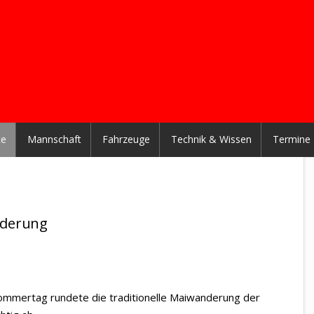
te
Mannschaft
Fahrzeuge
Technik & Wissen
Termine
nderung
ommertag rundete die traditionelle Maiwanderung der