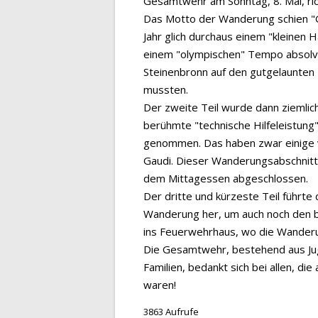
Gesamtwehr am Sonntag, 8. Mai, ric
Das Motto der Wanderung schien "G
Jahr glich durchaus einem "kleinen 
einem "olympischen" Tempo absolvie
Steinenbronn auf den gutgelaunten
mussten.
Der zweite Teil wurde dann ziemli
berühmte "technische Hilfeleistung"
genommen. Das haben zwar einige v
Gaudi. Dieser Wanderungsabschnitt
dem Mittagessen abgeschlossen.
Der dritte und kürzeste Teil führte
Wanderung her, um auch noch den b
ins Feuerwehrhaus, wo die Wanderu
Die Gesamtwehr, bestehend aus Jug
Familien, bedankt sich bei allen, d
waren!
3863 Aufrufe