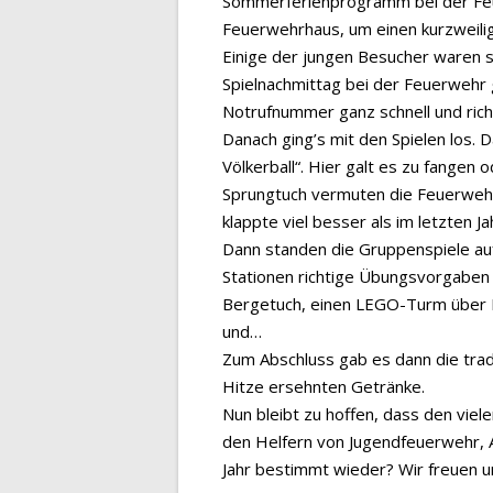
Sommerferienprogramm bei der Feue
Feuerwehrhaus, um einen kurzweili
Einige der jungen Besucher waren 
Spielnachmittag bei der Feuerwehr
Notrufnummer ganz schnell und ric
Danach ging’s mit den Spielen los. 
Völkerball“. Hier galt es zu fange
Sprungtuch vermuten die Feuerwehr
klappte viel besser als im letzten Ja
Dann standen die Gruppenspiele au
Stationen richtige Übungsvorgaben
Bergetuch, einen LEGO-Turm über F
und…
Zum Abschluss gab es dann die trad
Hitze ersehnten Getränke.
Nun bleibt zu hoffen, dass den vie
den Helfern von Jugendfeuerwehr, A
Jahr bestimmt wieder? Wir freuen u