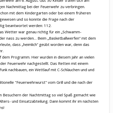
rwehr am 6. August. Gut 50 Kinder trafen sich am
gen Nachmittag bei der Feuerwehr zu verbringen.
schon mit dem Kindergarten oder bei einem früheren
 gewesen und so konnte die Frage nach der
htig beantwortet werden: 112.
Das Wetter war genau richtig für ein „Schwamm-
n oder nass zu werden… Beim „Basketballwerfen“ mit dem
leute, dass „heimlich“ geübt worden war, denn das
hr.
f dem Programm. Hier wurden in diesem Jahr an vielen
 der Feuerwehr nachgestellt. Das Retten mit einem
unk nachbauen, ein Wettlauf mit C-Schläuchen und und
itionelle "Feuerwehrwurst" vom Grill und die nach der
len Besuchern der Nachtmittag so viel Spaß gemacht wie
lters- und Einsatzabteilung. Dann kommt ihr im nächsten
ns!