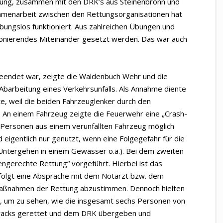
ung, zusammen mit den DRK’s aus Steinenbronn und
ammenarbeit zwischen den Rettungsorganisationen hat
ungslos funktioniert. Aus zahlreichen Übungen und
ktionierendes Miteinander gesetzt werden. Das war auch
endet war, zeigte die Waldenbuch Wehr und die
barbeitung eines Verkehrsunfalls. Als Annahme diente
ete, weil die beiden Fahrzeuglenker durch den
 An einem Fahrzeug zeigte die Feuerwehr eine „Crash-
 Personen aus einem verunfallten Fahrzeug möglich
d eigentlich nur genutzt, wenn eine Folgegefahr für die
Untergehen in einem Gewässer o.ä.). Bei dem zweiten
ngerechte Rettung“ vorgeführt. Hierbei ist das
rfolgt eine Absprache mit dem Notarzt bzw. dem
Maßnahmen der Rettung abzustimmen. Dennoch hielten
s, um zu sehen, wie die insgesamt sechs Personen von
racks gerettet und dem DRK übergeben und