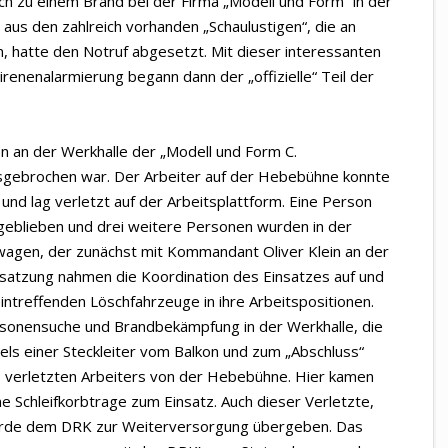
h zu einem Brand bei der Firma „Modell und Form“ in der
aus den zahlreich vorhanden „Schaulustigen“, die an
 hatte den Notruf abgesetzt. Mit dieser interessanten
renenalarmierung begann dann der „offizielle“ Teil der
n an der Werkhalle der „Modell und Form C.
sgebrochen war. Der Arbeiter auf der Hebebühne konnte
n und lag verletzt auf der Arbeitsplattform. Eine Person
geblieben und drei weitere Personen wurden in der
twagen, der zunächst mit Kommandant Oliver Klein an der
Besatzung nahmen die Koordination des Einsatzes auf und
eintreffenden Löschfahrzeuge in ihre Arbeitspositionen.
Personensuche und Brandbekämpfung in der Werkhalle, die
els einer Steckleiter vom Balkon und zum „Abschluss“
s verletzten Arbeiters von der Hebebühne. Hier kamen
ine Schleifkorbtrage zum Einsatz. Auch dieser Verletzte,
urde dem DRK zur Weiterversorgung übergeben. Das