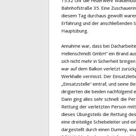
15:32 Uhr die Feuerwehr Waldenbuc
Bahnhofstraße 35. Eine Zuschauerin 
diesem Tag durchaus gewollt waren,
Erfahrung und der anschließenden Si
Hauptübung.
Annahme war, dass bei Dacharbeite
Hellenschmidt GmbH“ ein Brand au
sich nicht mehr in Sicherheit bringe
war auf dem Balkon verletzt zurück
Werkhalle vermisst. Der Einsatzlei
„Einsatzstelle“ eintraf, und seine 
dirigierten die beiden nachfolgend 
Dann ging alles sehr schnell: die 
Rettung der verletzten Person mitt
dieses Übungsteils die Rettung de
eine dreiteilige Schiebeleiter und e
dargestellt durch einen Dummy, w