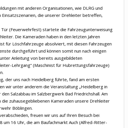
ldungen mit anderen Organisationen, wie DLRG und
 Einsatzszenarien, die unserer Drehleiter betreffen,
n Tür (Feuerwehrfest) startete die Fahrzeugunterweisung
rehleiter. Die Kameraden haben in den letzten Jahren
ist für Löschfahrzeuge absolviert, mit diesen Fahrzeugen
ienste durchgeführt und können somit nun nach einigen
unter Anleitung von bereits ausgebildeten
hleiter-Lehrgang“ (Maschinist für Hubrettungsfahrzeuge)
n.
g, der uns nach Heidelberg führte, fand am ersten
en wir unter anderem die Veranstaltung „Heidelberg in
 den Salzabbau im Salzbergwerk Bad Friedrichshall. Am
n die zuhausegebliebenen Kameraden unsere Drehleiter
rwehr Böblingen.
erabschieden, freuen wir uns auf Ihren Besuch bei
8 um 16 Uhr, die am Baufachmarkt Auch (Alfred-Ritter-