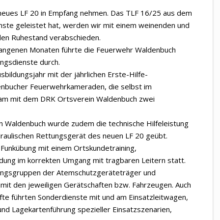
neues LF 20 in Empfang nehmen. Das TLF 16/25 aus dem
enste geleistet hat, werden wir mit einem weinenden und
 den Ruhestand verabschieden.
rgangenen Monaten führte die Feuerwehr Waldenbuch
ngsdienste durch.
sbildungsjahr mit der jährlichen Erste-Hilfe-
enbucher Feuerwehrkameraden, die selbst im
nsam mit dem DRK Ortsverein Waldenbuch zwei
 Waldenbuch wurde zudem die technische Hilfeleistung
draulischen Rettungsgerät des neuen LF 20 geübt.
Funkübung mit einem Ortskundetraining,
ldung im korrekten Umgang mit tragbaren Leitern statt.
dungsgruppen der Atemschutzgeräteträger und
mit den jeweiligen Gerätschaften bzw. Fahrzeugen. Auch
fte führten Sonderdienste mit und am Einsatzleitwagen,
nd Lagekartenführung spezieller Einsatzszenarien,