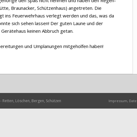
gehörige den Spaß nicht nehmen und haben den Regen-
tte, Braunacker, Schützenhaus) angetreten. Die
gt ins Feuerwehrhaus verlegt werden und das, was da
onnte sich sehen lassen! Der guten Laune und der
 Gerätehaus keinen Abbruch getan.
orbereitungen und Umplanungen mitgeholfen haben!
- Retten, Löschen, Bergen, Schützen
Impressum, Date