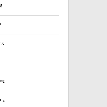
ng
g
ng
ung
ung