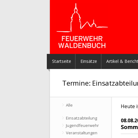
Startseite
Einsätze
Artikel & Berich
Termine: Einsatzabteil
Alle
Heute i
Einsatzabteilung
08.08.2
Jugendfeuerwehr
Somm
Veranstaltungen